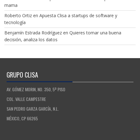
mama
Roberto Ortiz
en
Apuesta Clisa a startups de software y
tecnología
Benjamín Estrada Rodríguez
en
Quieres tomar una buena
decisión, analiza los datos
GRUPO CLISA
AV. GÓMEZ MORIN, NO. 350, 5º PISO
COL. VALLE CAMPESTRE
SAN PEDRO GARZA GARCÍA, N.L.
MÉXICO, CP 66265