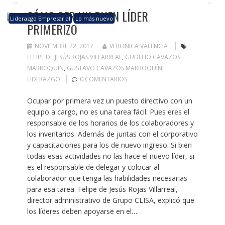
CÓMO SER UN BUEN LÍDER
Liderazgo Empresarial
Lo más nuevo
PRIMERIZO
NOVIEMBRE 22, 2017
VERONICA VALENCIA
FELIPE DE JESÚS ROJAS VILLARREAL
,
GUDELIO CAVAZOS
MARROQUÍN
,
GUSTAVO CAVAZOS MARROQUÍN
,
LIDERAZGO
0 COMENTARIOS
Ocupar por primera vez un puesto directivo con un
equipo a cargo, no es una tarea fácil. Pues eres el
responsable de los horarios de los colaboradores y
los inventarios. Además de juntas con el corporativo
y capacitaciones para los de nuevo ingreso. Si bien
todas esas actividades no las hace el nuevo líder, si
es el responsable de delegar y colocar al
colaborador que tenga las habilidades necesarias
para esa tarea. Felipe de Jesús Rojas Villarreal,
director administrativo de Grupo CLISA, explicó que
los líderes deben apoyarse en el…