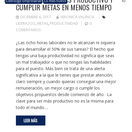
Liderazgo Empresarial
Lo más nuevo
CUMPLIR METAS EN MENOS TIEMPO
DICIEMBRE 6, 2017
VERONICA VALENCIA
LIDERAZGO
,
METAS
,
PRODUCTIVIDAD
0
COMENTARIOS
¿Las ocho horas laborales no le alcanzan ni siquiera
para desarrollar el 50% de sus tareas? El hecho que
tengas una baja productividad no significa que seas
un mal trabajador o que no tengas las habilidades
para el puesto. Más bien se trata de una alerta
significativa a la que le tienes que prestar atención;
claro siempre y cuando quieras conseguir una mejor
remuneración, un mejor cargo o cumplir los
objetivos propuestos desde comienzo de año. La
clave para ser más productivo no es la misma para
todo el mundo….
LEER MÁS