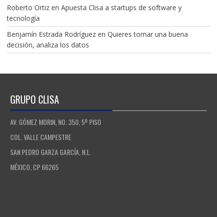
Roberto Ortiz
en
Apuesta Clisa a startups de software y
tecnología
Benjamín Estrada Rodríguez
en
Quieres tomar una buena
decisión, analiza los datos
GRUPO CLISA
AV. GÓMEZ MORIN, NO. 350, 5º PISO
COL. VALLE CAMPESTRE
SAN PEDRO GARZA GARCÍA, N.L.
MÉXICO, CP 66265