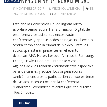
CONVENCIÓN BE DE INGRAM MICRO
Tecnología
NOVIEMBRE 27, 2017
VERONICA VALENCIA
BE
,
INGRAN MICRO
,
VONUS
0 COMENTARIOS
Este año la Convención Be de Ingram Micro
abordará temas sobre Transformación Digital, de
esta forma , los asistentes encontrarán
conferencias y oportunidades de negocio. El evento
tendrá como sede la ciudad de México. Entre los
socios que estarán presentes en el evento
destacan: APC, Hacer, Lenovo, Microsoft, Samsung,
Epson, Hewlett Packard, Enterprise y Vonus.
Algunos de ellos tendrán entrenamientos especiales
para los canales y socios. Los organizadores
también anunciaron la participación del expresidente
de México, Vicente Fox, con la conferencia
“Panorama Económico”; mientras que con el tema
“Pasión que…
LEER MÁS